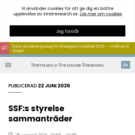
Vi använder cookies för att ge dig en bättre
upplevelse av stratresearch.se.
Läs mer om cookies
Jag förstår
Sista ansökningsdag för Strategisk mobilitet 2026! - 1 månad 9
dagar
Hoppa
till
Öppna
EN
innehåll
meny
PUBLICERAD
22 JUNI 2026
SSF:s styrelse
sammanträder
28 augusti 2026, 10:00 – 16:00