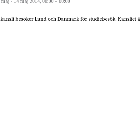
 maj - 14 maj 2014, 00:00 – 00:00
 kansli besöker Lund och Danmark för studiebesök. Kansliet är