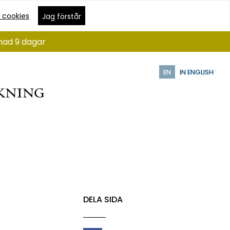
 cookies
Jag förstår
ånad 9 dagar
EN
IN ENGLISH
DELA SIDA