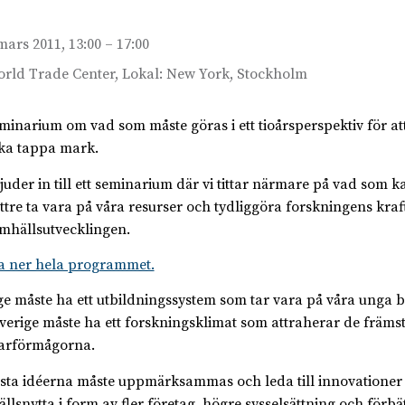
mars 2011, 13:00 – 17:00
rld Trade Center, Lokal: New York, Stockholm
eminarium om vad som måste göras i ett tioårsperspektiv för at
ska tappa mark.
juder in till ett seminarium där vi tittar närmare på vad som k
ättre ta vara på våra resurser och tydliggöra forskningens kraft
samhällsutvecklingen.
 ner hela programmet.
ge måste ha ett utbildningssystem som tar vara på våra unga 
verige måste ha ett forskningsklimat som attraherar de främs
arförmågorna.
sta idéerna måste uppmärksammas och leda till innovationer
llsnytta i form av fler företag, högre sysselsättning och förbä