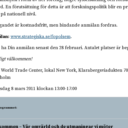
d. En förutsättning för detta är att forskningspolitik blir en pr
 på nationell nivå.
gandet är kostnadsfritt, men bindande anmälan fordras.
lan:
www.strategiska.se/fopolsem
.
ll ha Din anmälan senast den 28 februari. Antalet platser är be
ligt välkommen!
: World Trade Center, lokal New York, Klarabergsviadukten 70
kholm
tisdag 8 mars 2011 klockan 13:00-17:00
rogrammet:
kommen – Vår omvärld och de utmaningar vi möter