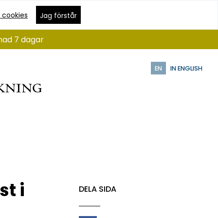
 cookies
Jag förstår
ånad 7 dagar
EN
IN ENGLISH
t i
DELA SIDA