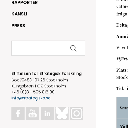
RAPPORTER
välfär
KANSLI
fråga
PRESS
Delta
Anmä
Sök
Vi vi
efter:
Hjärt
Plats
Stiftelsen för Strategisk Forskning
Stoc
Box 70483, 107 26 Stockholm
Kungsbron 1 G7, Stockholm
Tid: 
+46 (0)8 - 505 816 00
info@strategiska.se
Ur p
Väl