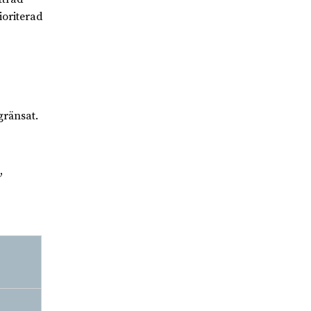
ioriterad
gränsat.
,