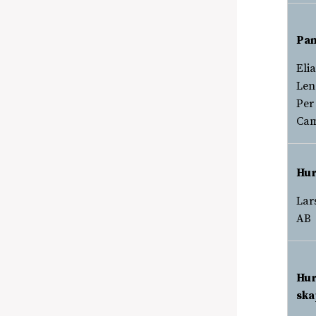
Pan
Elia
Len
Per
Cam
Hur
Lar
AB
Hur
ska