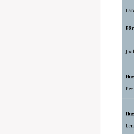
Lar
För
Joa
Hur
Per
Hur
Len