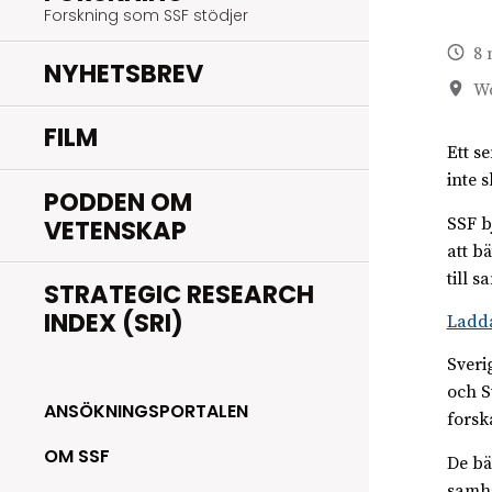
Forskning som SSF stödjer
8 
NYHETSBREV
Wo
FILM
Ett s
inte 
PODDEN OM
VETENSKAP
SSF b
att b
till 
STRATEGIC RESEARCH
INDEX (SRI)
Ladda
Sveri
och S
ANSÖKNINGSPORTALEN
forsk
OM SSF
De bä
samhä