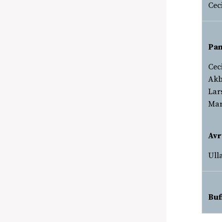
Cec
Pan
Cec
Akb
Lar
Mar
Avr
Ull
Buf