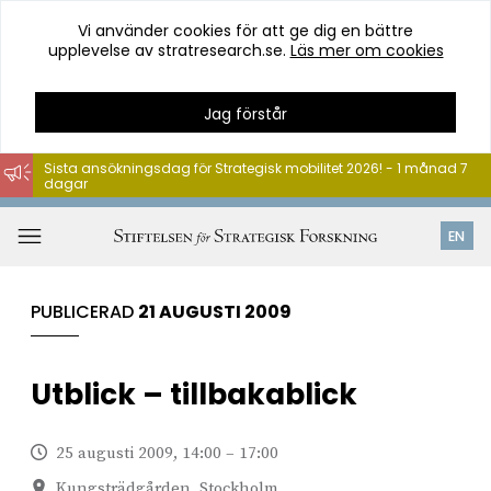
Vi använder cookies för att ge dig en bättre
upplevelse av stratresearch.se.
Läs mer om cookies
Jag förstår
Sista ansökningsdag för Strategisk mobilitet 2026! - 1 månad 7
dagar
Hoppa
till
Öppna
EN
innehåll
meny
PUBLICERAD
21 AUGUSTI 2009
Utblick – tillbakablick
25 augusti 2009, 14:00 – 17:00
Kungsträdgården, Stockholm