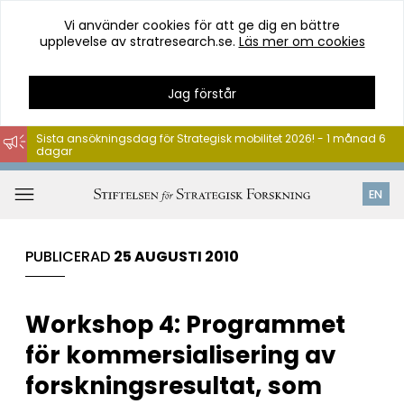
Vi använder cookies för att ge dig en bättre
upplevelse av stratresearch.se.
Läs mer om cookies
Jag förstår
Sista ansökningsdag för Strategisk mobilitet 2026! - 1 månad 6
dagar
Hoppa
till
Öppna
EN
innehåll
meny
PUBLICERAD
25 AUGUSTI 2010
Workshop 4: Programmet
för kommersialisering av
forskningsresultat, som