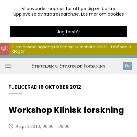
Vi använder cookies för att ge dig en bättre
upplevelse av stratresearch.se.
Läs mer om cookies
Jag förstår
Sista ansökningsdag för Strategisk mobilitet 2026! - 1 månad 9
dagar
Hoppa
till
Öppna
EN
innehåll
meny
PUBLICERAD
16 OKTOBER 2012
Workshop Klinisk forskning
9 april 2013, 00:00 – 00:00