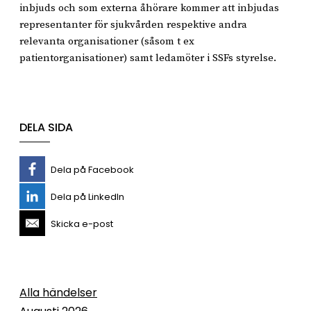
inbjuds och som externa åhörare kommer att inbjudas
representanter för sjukvården respektive andra
relevanta organisationer (såsom t ex
patientorganisationer) samt ledamöter i SSFs styrelse.
DELA SIDA
Dela på Facebook
Dela på LinkedIn
Skicka e-post
Alla händelser