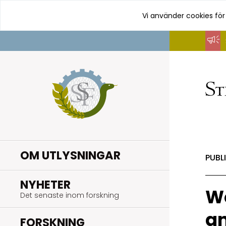
Vi använder cookies för
Hoppa
till
innehåll
OM UTLYSNINGAR
PUBL
.
NYHETER
Wo
Det senaste inom forskning
an
.
FORSKNING