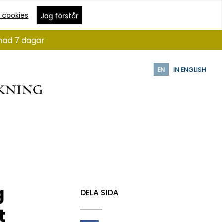
 cookies
Jag förstår
ånad 7 dagar
EN
IN ENGLISH
g
DELA SIDA
t