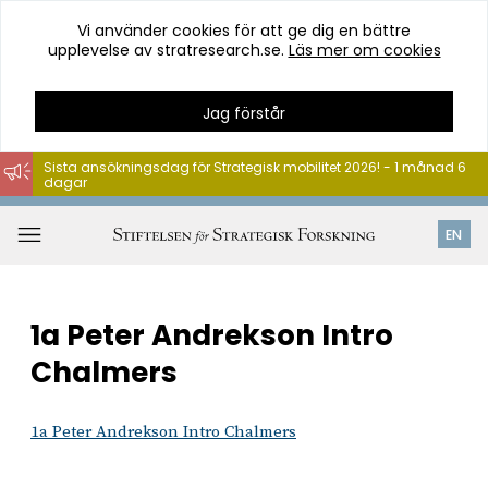
Vi använder cookies för att ge dig en bättre
upplevelse av stratresearch.se.
Läs mer om cookies
Jag förstår
Sista ansökningsdag för Strategisk mobilitet 2026! - 1 månad 6
dagar
Hoppa
till
Öppna
EN
innehåll
meny
1a Peter Andrekson Intro
Chalmers
1a Peter Andrekson Intro Chalmers