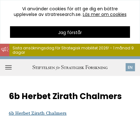
Vi använder cookies för att ge dig en bättre
upplevelse av stratresearch.se.
Läs mer om cookies
Jag förstår
Sista ansökningsdag för Strategisk mobilitet 2026! - 1 månad 9
dagar
Hoppa
till
Öppna
EN
innehåll
meny
6b Herbet Zirath Chalmers
6b Herbet Zirath Chalmers