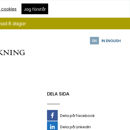
 cookies
Jag förstår
ånad 8 dagar
EN
IN ENGLISH
DELA SIDA
Dela på Facebook
Dela på LinkedIn