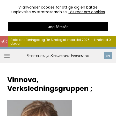
Vi använder cookies för att ge dig en bättre
upplevelse av stratresearch.se.
Läs mer om cookies
Jag förstår
Sista ansökningsdag för Strategisk mobilitet 2026! - 1 månad 9
dagar
Hoppa
till
Öppna
EN
innehåll
meny
Vinnova,
Verksledningsgruppen ;