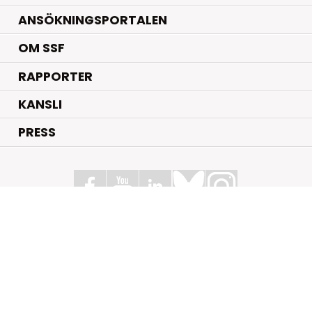
ANSÖKNINGSPORTALEN
OM SSF
RAPPORTER
KANSLI
PRESS
Stiftelsen för Strategisk Forskning
Box 70483, 107 26 Stockholm
Kungsbron 1 G7, Stockholm
+46 (0)8 - 505 816 00
info@strategiska.se