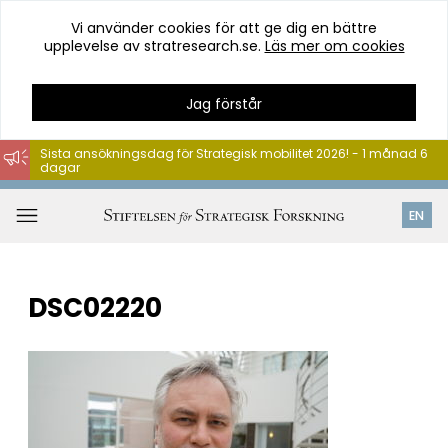
Vi använder cookies för att ge dig en bättre
upplevelse av stratresearch.se.
Läs mer om cookies
Jag förstår
Sista ansökningsdag för Strategisk mobilitet 2026! - 1 månad 6
dagar
Hoppa
till
Öppna
EN
innehåll
meny
DSC02220