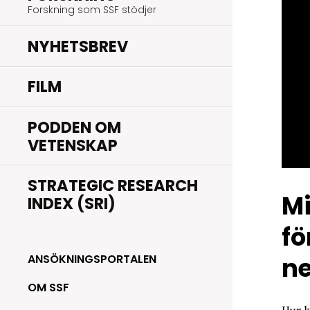
Forskning som SSF stödjer
NYHETSBREV
FILM
PODDEN OM
VETENSKAP
STRATEGIC RESEARCH
Mi
INDEX (SRI)
fö
n
ANSÖKNINGSPORTALEN
OM SSF