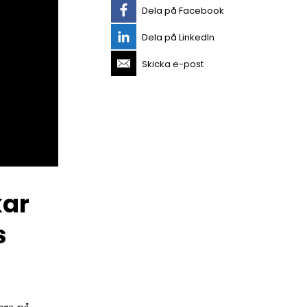
Dela på Facebook
Dela på LinkedIn
Skicka e-post
kar
s