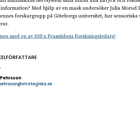
an människans nervsystem sålla bland alla intryck och fokus
g information? Med hjälp av en mask undersöker Julia Morud
ennes forskargrupp på Göteborgs universitet, hur sensoriska 
rar.
lmen med en av SSF:s Framtidens Forskningsledare!
KELFÖRFATTARE
 Pehrsson
.pehrsson@strategiska.se