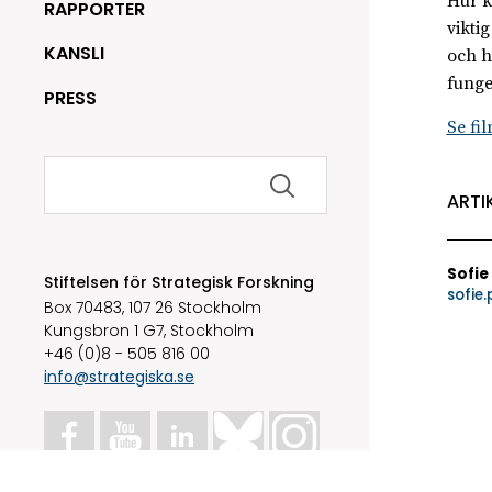
Hur k
RAPPORTER
vikti
KANSLI
och h
funge
PRESS
Se fi
Sök
efter:
ARTI
Sofie
Stiftelsen för Strategisk Forskning
sofie
Box 70483, 107 26 Stockholm
Kungsbron 1 G7, Stockholm
+46 (0)8 - 505 816 00
info@strategiska.se