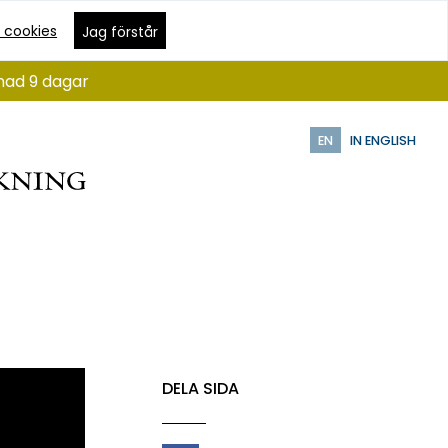
 cookies
Jag förstår
ånad 9 dagar
EN
IN ENGLISH
DELA SIDA