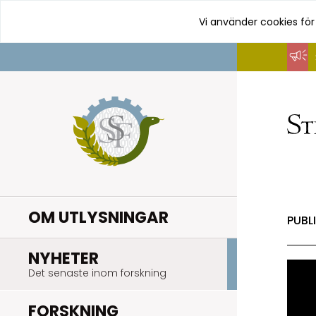
Vi använder cookies för
Hoppa
till
innehåll
OM UTLYSNINGAR
PUBL
.
NYHETER
Det senaste inom forskning
.
FORSKNING