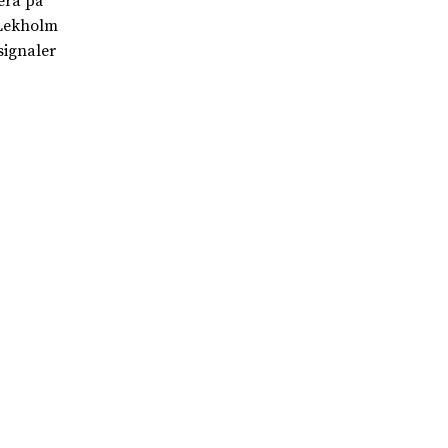
era på
 Lekholm
signaler