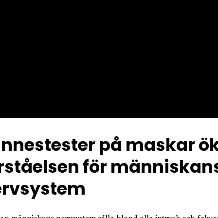
nnestester på maskar ö
rståelsen för människan
ervsystem