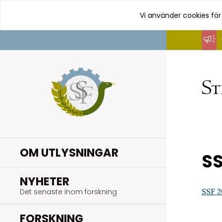
Vi använder cookies för
Hoppa
till
innehåll
OM UTLYSNINGAR
SS
.
NYHETER
Det senaste inom forskning
SSF 2
.
FORSKNING