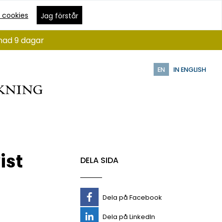
 cookies
Jag förstår
ånad 9 dagar
EN
IN ENGLISH
ist
DELA SIDA
Dela på Facebook
Dela på LinkedIn