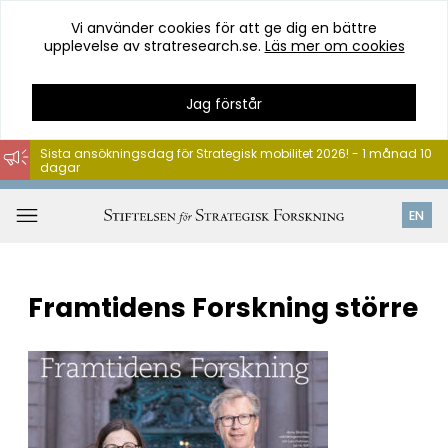
Vi använder cookies för att ge dig en bättre
upplevelse av stratresearch.se.
Läs mer om cookies
Jag förstår
Sista ansökningsdag för Strategisk mobilitet 2026! - 1 månad 10
dagar
Hoppa
till
Öppna
EN
innehåll
meny
Framtidens Forskning större