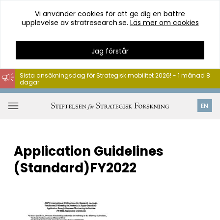
Vi använder cookies för att ge dig en bättre
upplevelse av stratresearch.se.
Läs mer om cookies
Jag förstår
Sista ansökningsdag för Strategisk mobilitet 2026! - 1 månad 8
dagar
Hoppa
till
Öppna
EN
innehåll
meny
Application Guidelines
(Standard)FY2022