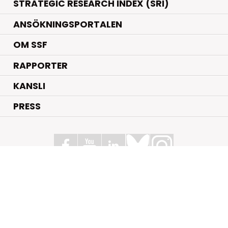
STRATEGIC RESEARCH INDEX (SRI)
ANSÖKNINGSPORTALEN
OM SSF
RAPPORTER
KANSLI
PRESS
Stiftelsen för Strategisk Forskning
Box 70483, 107 26 Stockholm
Kungsbron 1 G7, Stockholm
+46 (0)8 - 505 816 00
info@strategiska.se