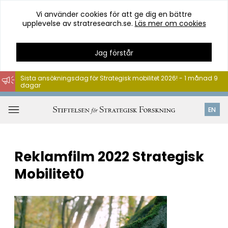
Vi använder cookies för att ge dig en bättre
upplevelse av stratresearch.se.
Läs mer om cookies
Jag förstår
Sista ansökningsdag för Strategisk mobilitet 2026! - 1 månad 9
dagar
Hoppa
till
Öppna
EN
innehåll
meny
Reklamfilm 2022 Strategisk
Mobilitet0