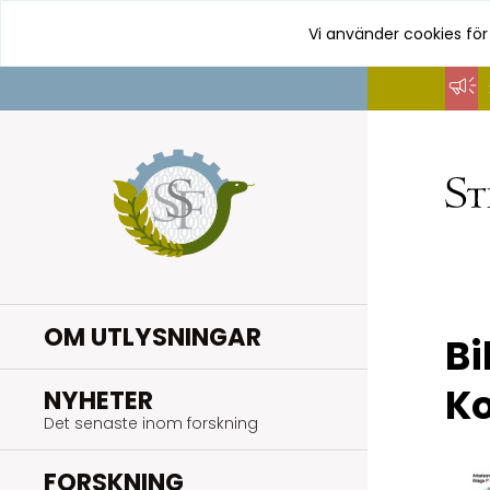
Vi använder cookies för
Hoppa
till
innehåll
OM UTLYSNINGAR
Bi
K
.
NYHETER
Det senaste inom forskning
.
FORSKNING