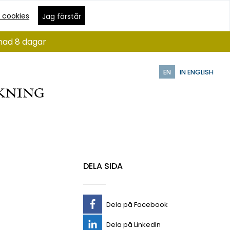
 cookies
Jag förstår
ånad 8 dagar
EN
IN ENGLISH
DELA SIDA
Dela på Facebook
Dela på LinkedIn