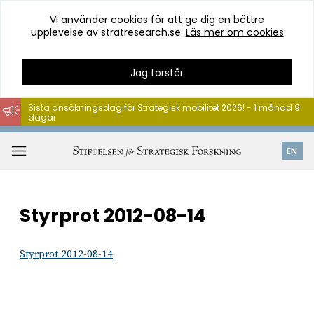
Vi använder cookies för att ge dig en bättre
upplevelse av stratresearch.se.
Läs mer om cookies
Jag förstår
Sista ansökningsdag för Strategisk mobilitet 2026! - 1 månad 9
dagar
Hoppa
till
Öppna
EN
innehåll
meny
Styrprot 2012-08-14
Styrprot 2012-08-14