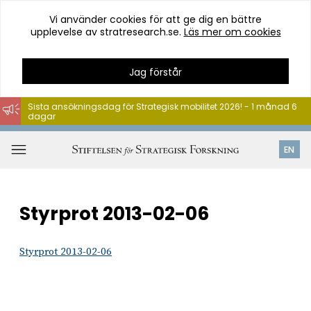
Vi använder cookies för att ge dig en bättre
upplevelse av stratresearch.se.
Läs mer om cookies
Jag förstår
Sista ansökningsdag för Strategisk mobilitet 2026! - 1 månad 6
dagar
Hoppa
till
Öppna
EN
innehåll
meny
Styrprot 2013-02-06
Styrprot 2013-02-06