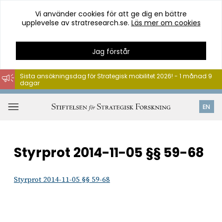
Vi använder cookies för att ge dig en bättre
upplevelse av stratresearch.se.
Läs mer om cookies
Jag förstår
Sista ansökningsdag för Strategisk mobilitet 2026! - 1 månad 9
dagar
Hoppa
till
Öppna
EN
innehåll
meny
Styrprot 2014-11-05 §§ 59-68
Styrprot 2014-11-05 §§ 59-68