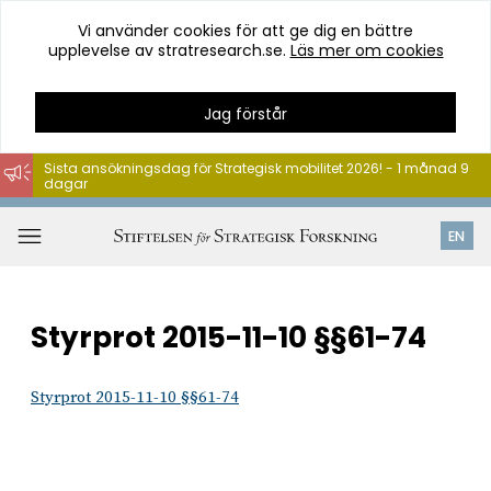
Vi använder cookies för att ge dig en bättre
upplevelse av stratresearch.se.
Läs mer om cookies
Jag förstår
Sista ansökningsdag för Strategisk mobilitet 2026! - 1 månad 9
dagar
Hoppa
till
Öppna
EN
innehåll
meny
Styrprot 2015-11-10 §§61-74
Styrprot 2015-11-10 §§61-74