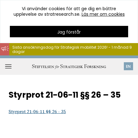
Vi använder cookies för att ge dig en bättre
upplevelse av stratresearch.se.
Läs mer om cookies
Jag förstår
Sista ansökningsdag för Strategisk mobilitet 2026! - 1 månad 9
dagar
Hoppa
till
Öppna
EN
innehåll
meny
Styrprot 21-06-11 §§ 26 – 35
Styrprot 21-06-11 §§ 26 - 35