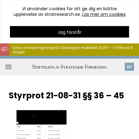
Vi använder cookies för att ge dig en bättre
upplevelse av stratresearch.se.
Läs mer om cookies
Jag förstår
Sista ansökningsdag för Strategisk mobilitet 2026! - 1 månad 8
dagar
Hoppa
till
Öppna
EN
innehåll
meny
Styrprot 21-08-31 §§ 36 – 45