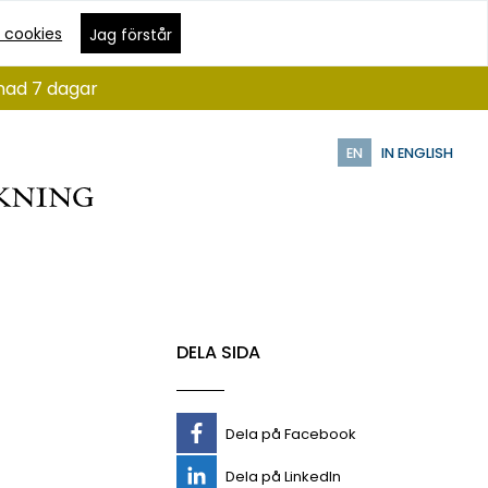
 cookies
Jag förstår
ånad 7 dagar
EN
IN ENGLISH
DELA SIDA
Dela på Facebook
Dela på LinkedIn