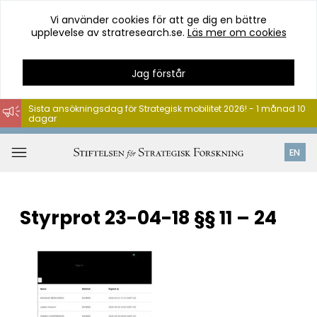
Vi använder cookies för att ge dig en bättre
upplevelse av stratresearch.se.
Läs mer om cookies
Jag förstår
Sista ansökningsdag för Strategisk mobilitet 2026! - 1 månad 10
dagar
Hoppa
till
Öppna
EN
innehåll
meny
Styrprot 23-04-18 §§ 11 – 24