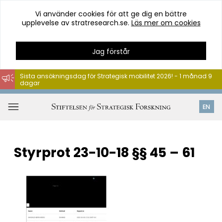
Vi använder cookies för att ge dig en bättre
upplevelse av stratresearch.se.
Läs mer om cookies
Jag förstår
Sista ansökningsdag för Strategisk mobilitet 2026! - 1 månad 9
dagar
Hoppa
till
Öppna
EN
innehåll
meny
Styrprot 23-10-18 §§ 45 – 61