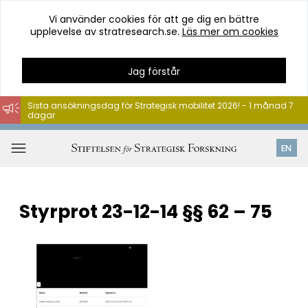
Vi använder cookies för att ge dig en bättre
upplevelse av stratresearch.se.
Läs mer om cookies
Jag förstår
Sista ansökningsdag för Strategisk mobilitet 2026! - 1 månad 7
dagar
Hoppa
till
Öppna
EN
innehåll
meny
Styrprot 23-12-14 §§ 62 – 75