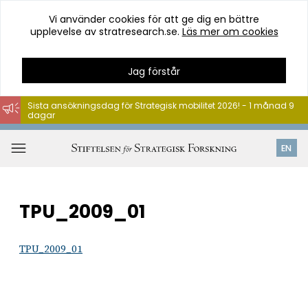
Vi använder cookies för att ge dig en bättre
upplevelse av stratresearch.se.
Läs mer om cookies
Jag förstår
Sista ansökningsdag för Strategisk mobilitet 2026! - 1 månad 9
dagar
Hoppa
till
Öppna
EN
innehåll
meny
TPU_2009_01
TPU_2009_01