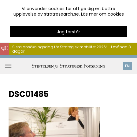
Vi använder cookies för att ge dig en bättre
upplevelse av stratresearch.se.
Läs mer om cookies
Jag förstår
Sista ansökningsdag för Strategisk mobilitet 2026! - 1 månad 8
dagar
Hoppa
till
Öppna
EN
innehåll
meny
DSC01485