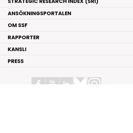
STRATEGIC RESEARCH INDEX (SRI)
ANSÖKNINGSPORTALEN
OM SSF
RAPPORTER
KANSLI
PRESS
Stiftelsen för Strategisk Forskning
Box 70483, 107 26 Stockholm
Kungsbron 1 G7, Stockholm
+46 (0)8 - 505 816 00
info@strategiska.se