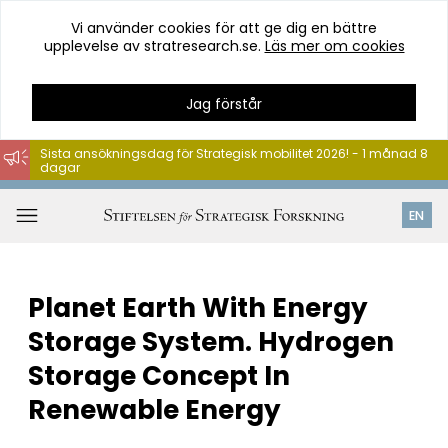
Vi använder cookies för att ge dig en bättre
upplevelse av stratresearch.se.
Läs mer om cookies
Jag förstår
Sista ansökningsdag för Strategisk mobilitet 2026! - 1 månad 8
dagar
Hoppa
till
Öppna
EN
innehåll
meny
Planet Earth With Energy
Storage System. Hydrogen
Storage Concept In
Renewable Energy