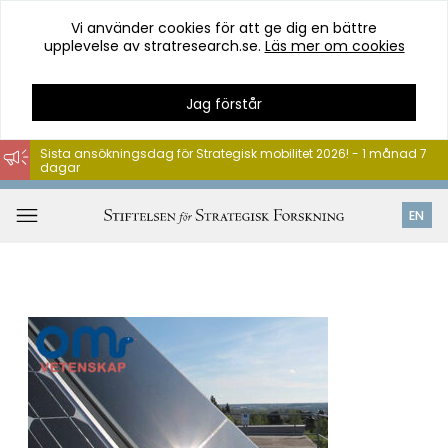
Vi använder cookies för att ge dig en bättre
upplevelse av stratresearch.se.
Läs mer om cookies
Jag förstår
Sista ansökningsdag för Strategisk mobilitet 2026! - 1 månad 7
dagar
Hoppa
till
Öppna
EN
innehåll
meny