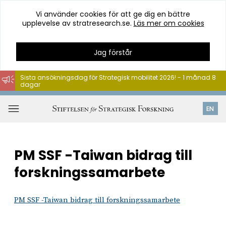
Vi använder cookies för att ge dig en bättre
upplevelse av stratresearch.se.
Läs mer om cookies
Jag förstår
Sista ansökningsdag för Strategisk mobilitet 2026! - 1 månad 8
dagar
Hoppa
till
Öppna
EN
innehåll
meny
PM SSF -Taiwan bidrag till
forskningssamarbete
PM SSF -Taiwan bidrag till forskningssamarbete