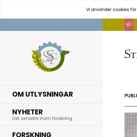
Vi använder cookies för
Hoppa
till
innehåll
OM UTLYSNINGAR
PUBL
.
NYHETER
Det senaste inom forskning
.
FORSKNING