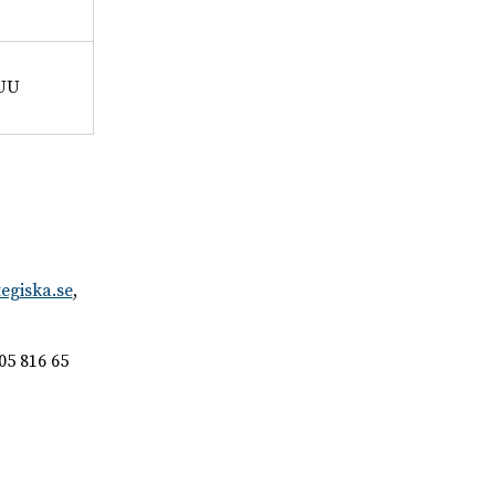
UU
egiska.se
,
05 816 65