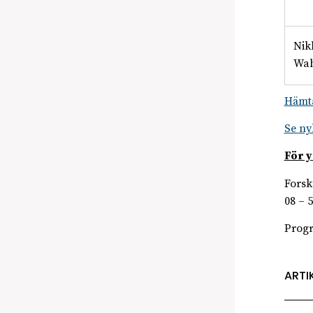
Nik
Wah
Hämta
Se ny
För y
Forsk
08 – 
Prog
ARTI