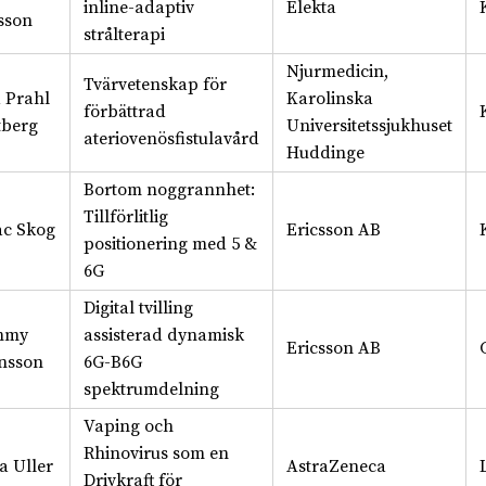
inline-adaptiv
Elekta
sson
strålterapi
Njurmedicin,
Tvärvetenskap för
a Prahl
Karolinska
förbättrad
tberg
Universitetssjukhuset
ateriovenösfistulavård
Huddinge
Bortom noggrannhet:
Tillförlitlig
ac Skog
Ericsson AB
positionering med 5 &
6G
Digital tvilling
mmy
assisterad dynamisk
Ericsson AB
nsson
6G-B6G
spektrumdelning
Vaping och
Rhinovirus som en
a Uller
AstraZeneca
Drivkraft för