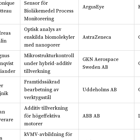
onique
Sensor för
ArgusEye
tteau
Bioläkemedel Process
Monitorering
Optisk analys av
reas
enskilda biomolekyler
AstraZeneca
lin
med nanoporer
gnus
Mikrostrukturkontroll
GKN Aerospace
nqvist
under hybrid-additiv
Sweden AB
liander
tillverkning
Framtidssäkrad
er
bearbetning av
Uddeholms AB
jnik
verktygsstål
Additiv tillverkning
an
för högeffektiva
ABB AB
erare
motorer
kVMV-avbildning för
s