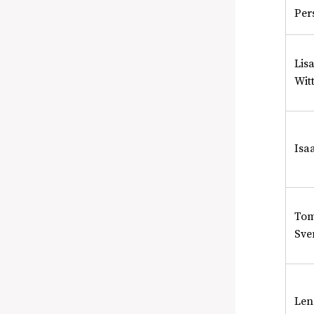
Per
Lis
Wit
Isa
To
Sve
Len