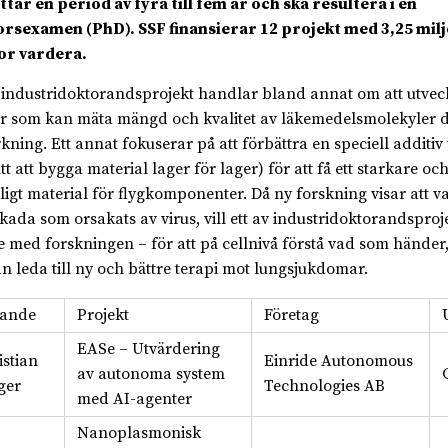
tar en period av fyra till fem år och ska resultera i en
rsexamen (PhD). SSF finansierar 12 projekt med 3,25 mil
or vardera.
 industridoktorandsprojekt handlar bland annat om att utvec
r som kan mäta mängd och kvalitet av läkemedelsmolekyler d
rkning. Ett annat fokuserar på att förbättra en speciell additiv 
ätt att bygga material lager för lager) för att få ett starkare oc
ligt material för flygkomponenter. Då ny forskning visar att v
kada som orsakats av virus, vill ett av industridoktorandsproj
e med forskningen – för att på cellnivå förstå vad som händer, v
an leda till ny och bättre terapi mot lungsjukdomar.
ande
Projekt
Företag
EASe – Utvärdering
istian
Einride Autonomous
av autonoma system
ger
Technologies AB
med AI-agenter
Nanoplasmonisk