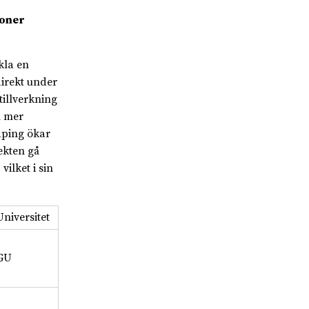
joner
kla en
irekt under
tillverkning
h mer
aping ökar
ekten gå
ilket i sin
Universitet
GU