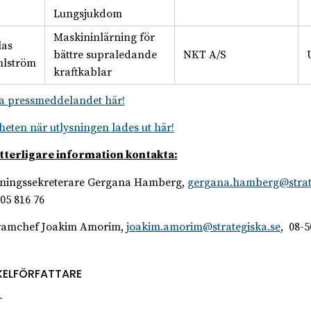
Lungsjukdom
Maskininlärning för
las
bättre supraledande
NKT A/S
lström
kraftkablar
 pressmeddelandet här!
heten när utlysningen lades ut här!
tterligare information kontakta:
ningssekreterare Gergana Hamberg,
gergana.hamberg@strat
505 816 76
ramchef Joakim Amorim,
joakim.amorim@strategiska.se
, 08-5
KELFÖRFATTARE