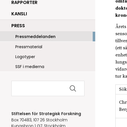
omfat
RAPPORTER
dokto
KANSLI
kron
PRESS
Årets
senso
Pressmeddelanden
tillve
Pressmaterial
(ett s
enhet
Logotyper
lungs
SSF i medierna
vidar
tur k
Sök
efter:
Sök
Chr
Ber
Stiftelsen för Strategisk Forskning
Box 70483, 107 26 Stockholm
Kungsbron 1 G7, Stockholm