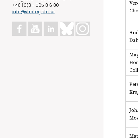
Ver
+46 (0)8 - 505 816 00
Cho
info@strategiska.se
And
Dah
Ma
Hör
Col
Pet
Kra
Joh
Mov
Mat