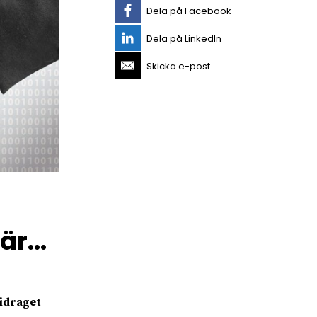
Dela på Facebook
Dela på LinkedIn
Skicka e-post
 är…
Bidraget