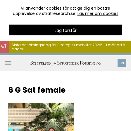
Vi använder cookies för att ge dig en bättre
upplevelse av stratresearch.se.
Läs mer om cookies
Jag förstår
Sista ansökningsdag för Strategisk mobilitet 2026! - 1 månad 8
dagar
Hoppa
till
Öppna
EN
innehåll
meny
6 G Sat female