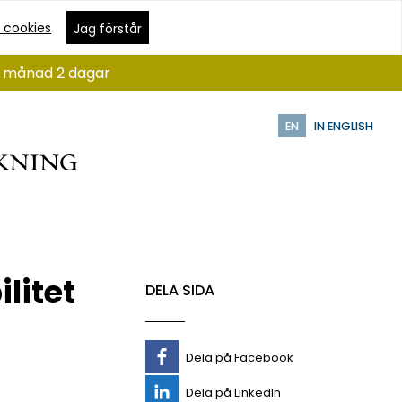
 cookies
Jag förstår
 1 månad 2 dagar
EN
IN ENGLISH
litet
DELA SIDA
Dela på Facebook
Dela på LinkedIn