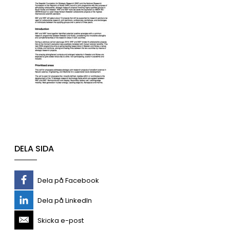
DELA SIDA
Dela på Facebook
Dela på LinkedIn
Skicka e-post