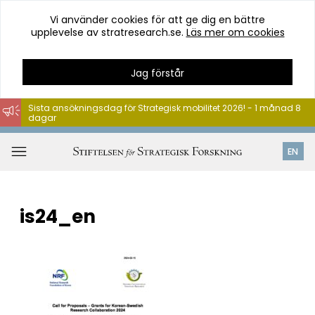
Vi använder cookies för att ge dig en bättre
upplevelse av stratresearch.se.
Läs mer om cookies
Jag förstår
Sista ansökningsdag för Strategisk mobilitet 2026! - 1 månad 8
dagar
Hoppa
till
Öppna
EN
innehåll
meny
is24_en