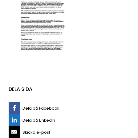
DELA SIDA
Dela på Facebook
Dela på LinkedIn
Skicka e-post