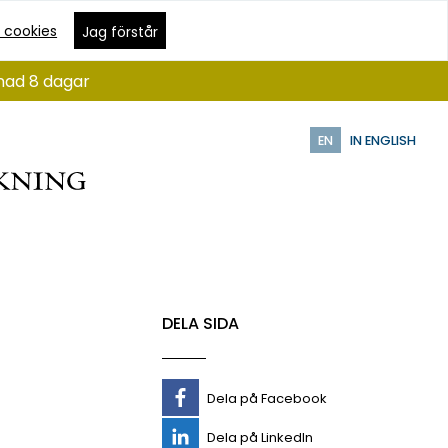
 cookies
Jag förstår
ånad 8 dagar
EN
IN ENGLISH
DELA SIDA
Dela på Facebook
Dela på LinkedIn