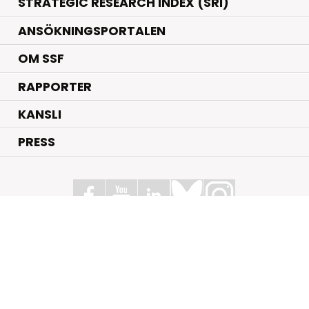
STRATEGIC RESEARCH INDEX (SRI)
ANSÖKNINGSPORTALEN
OM SSF
RAPPORTER
KANSLI
PRESS
Stiftelsen för Strategisk Forskning
Box 70483, 107 26 Stockholm
Kungsbron 1 G7, Stockholm
+46 (0)8 - 505 816 00
info@strategiska.se