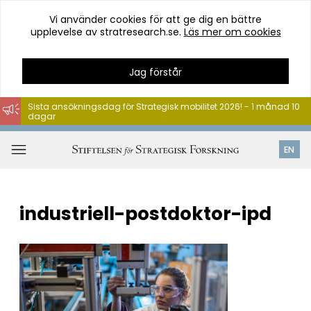
Vi använder cookies för att ge dig en bättre
upplevelse av stratresearch.se.
Läs mer om cookies
Jag förstår
Sista ansökningsdag för Strategisk mobilitet 2026! - 1 månad 10
dagar
Hoppa
till
Öppna
EN
innehåll
meny
industriell-postdoktor-ipd