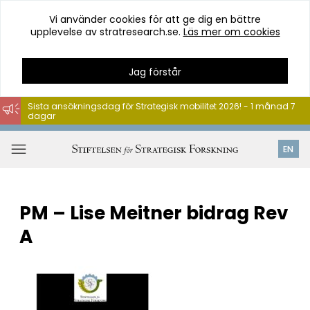
Vi använder cookies för att ge dig en bättre
upplevelse av stratresearch.se.
Läs mer om cookies
Jag förstår
Sista ansökningsdag för Strategisk mobilitet 2026! - 1 månad 7
dagar
Hoppa
till
Öppna
EN
innehåll
meny
PM – Lise Meitner bidrag Rev
A