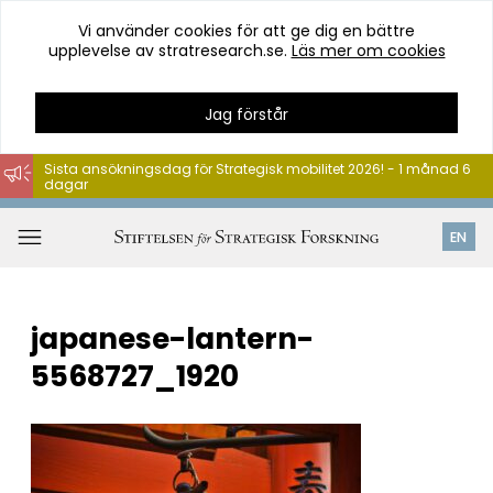
Vi använder cookies för att ge dig en bättre
upplevelse av stratresearch.se.
Läs mer om cookies
Jag förstår
Sista ansökningsdag för Strategisk mobilitet 2026! - 1 månad 6
dagar
Hoppa
till
Öppna
EN
innehåll
meny
japanese-lantern-
5568727_1920