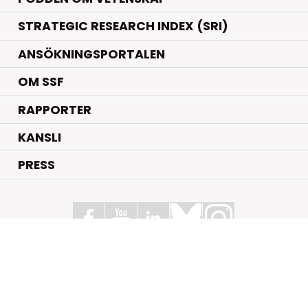
STRATEGIC RESEARCH INDEX (SRI)
ANSÖKNINGSPORTALEN
OM SSF
RAPPORTER
KANSLI
PRESS
Stiftelsen för Strategisk Forskning
Box 70483, 107 26 Stockholm
Kungsbron 1 G7, Stockholm
+46 (0)8 - 505 816 00