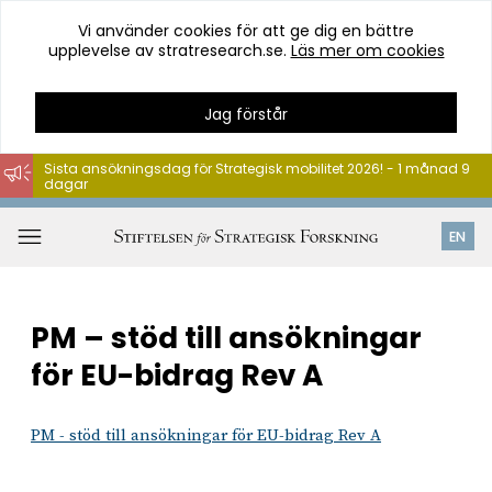
Vi använder cookies för att ge dig en bättre
upplevelse av stratresearch.se.
Läs mer om cookies
Jag förstår
Sista ansökningsdag för Strategisk mobilitet 2026! - 1 månad 9
dagar
Hoppa
till
Öppna
EN
innehåll
meny
PM – stöd till ansökningar
för EU-bidrag Rev A
PM - stöd till ansökningar för EU-bidrag Rev A