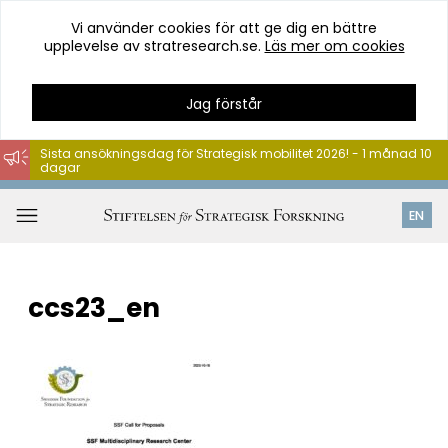
Vi använder cookies för att ge dig en bättre
upplevelse av stratresearch.se.
Läs mer om cookies
Jag förstår
Sista ansökningsdag för Strategisk mobilitet 2026! - 1 månad 10
dagar
Hoppa
till
Öppna
EN
innehåll
meny
ccs23_en