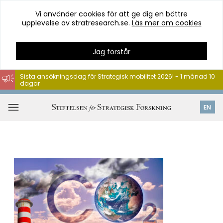
Vi använder cookies för att ge dig en bättre
upplevelse av stratresearch.se.
Läs mer om cookies
Jag förstår
Sista ansökningsdag för Strategisk mobilitet 2026! - 1 månad 10
dagar
Hoppa
till
Öppna
EN
innehåll
meny