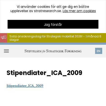
Vi använder cookies för att ge dig en bättre
upplevelse av stratresearch.se.
Läs mer om cookies
Jag förstår
Sista ansökningsdag för Strategisk mobilitet 2026! - 1 månad 6
dagar
Hoppa
till
Öppna
EN
innehåll
meny
Stipendiater_ICA_2009
Stipendiater_ICA_2009