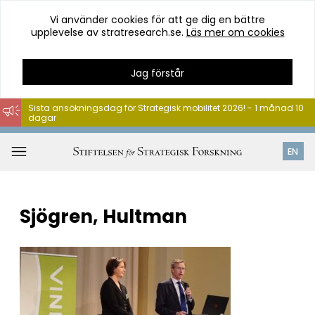
Vi använder cookies för att ge dig en bättre
upplevelse av stratresearch.se.
Läs mer om cookies
Jag förstår
Sista ansökningsdag för Strategisk mobilitet 2026! - 1 månad 10
dagar
Hoppa
till
Öppna
EN
innehåll
meny
Sjögren, Hultman