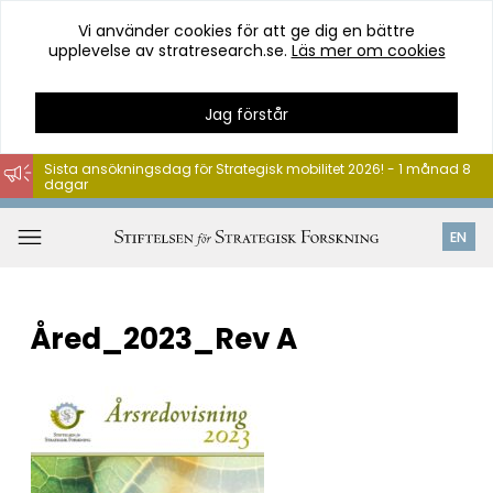
Vi använder cookies för att ge dig en bättre
upplevelse av stratresearch.se.
Läs mer om cookies
Jag förstår
Sista ansökningsdag för Strategisk mobilitet 2026! - 1 månad 8
dagar
Hoppa
till
Öppna
EN
innehåll
meny
Åred_2023_Rev A