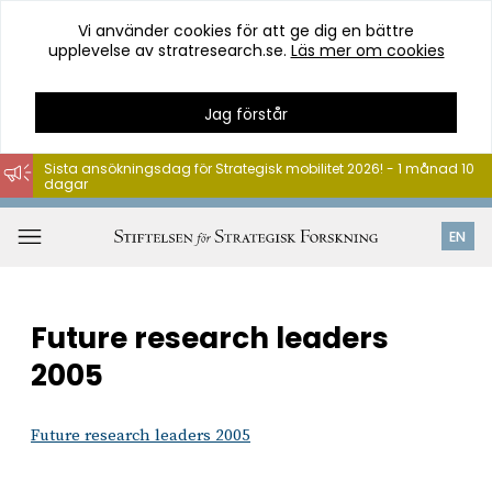
Vi använder cookies för att ge dig en bättre
upplevelse av stratresearch.se.
Läs mer om cookies
Jag förstår
Sista ansökningsdag för Strategisk mobilitet 2026! - 1 månad 10
dagar
Hoppa
till
Öppna
EN
innehåll
meny
Future research leaders
2005
Future research leaders 2005